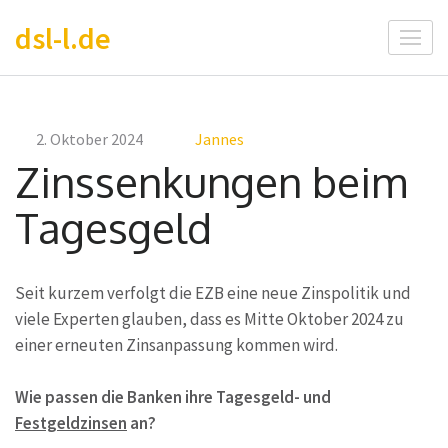
Zum
dsl-l.de
Inhalt
springen
(Enter
drücken)
2. Oktober 2024
Jannes
Zinssenkungen beim
Tagesgeld
Seit kurzem verfolgt die EZB eine neue Zinspolitik und
viele Experten glauben, dass es Mitte Oktober 2024 zu
einer erneuten Zinsanpassung kommen wird.
Wie passen die Banken ihre Tagesgeld- und
Festgeldzinsen
an?